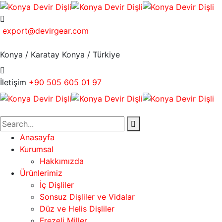
export@devirgear.com
Konya / Karatay
Konya / Türkiye
İletişim
+90 505 605 01 97
Anasayfa
Kurumsal
Hakkımızda
Ürünlerimiz
İç Dişliler
Sonsuz Dişliler ve Vidalar
Düz ve Helis Dişliler
Frezeli Miller